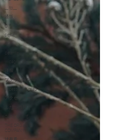
__ito__
通販
O
pejite
木
détente
wicagrocery
洋服
ファッション
accessories mau
アクセサリー
ふたつの月
CARE BY ME
THE ORGANIC
COMPANY
辻有希