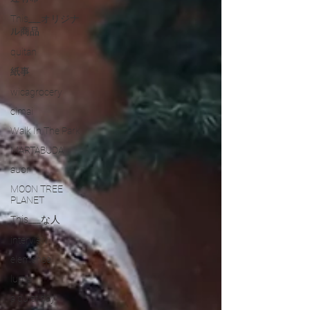
This___オリジナ
ル商品
quitan
紙事
wicagrocery
cimai
Walk In The Park
MARTABUDA
auor
MOON TREE
PLANET
This___な人
interview
elemense
lump
a quiet day