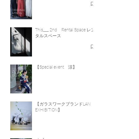
オリジナルエプロン 販売
This___ 2nd Rental Space レン
タルスペース
【Special event 涼】
【ガラスワークブランドLAN
EXHIBITION】