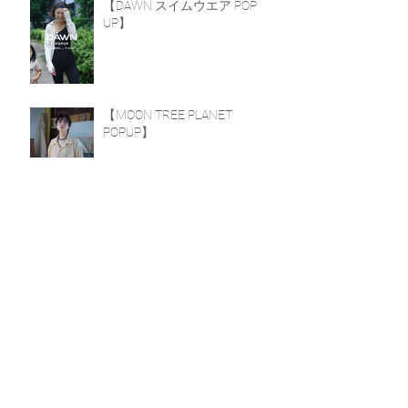
【DÅWN スイムウエア POP
UP】
【MOON TREE PLANET
POPUP】
【陶芸家 山田由起子 個展】
【točit POPUP】