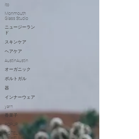
ito
Monmouth
Glass Studio
ニュージーラン
ド
スキンケア
ヘアケア
AustinAustin
オーガニック
ポルトガル
器
インナーウェア
yarn
香菜子
POPUP
HOTEL
VILHELMS