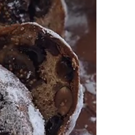
千 sen
市川岳人
This___フリーマ
ーケット
WONDER FULL
LIFE
Juniper Ridge
山田 由起子
世界のおやつ
スイムウェア
水着
猫
レンタルスペー
ス
貸しスペース
ギャラリー