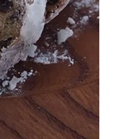
točit
fashion
waa
popup
イベント
涼