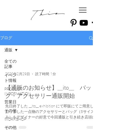
ブログ
通販
全ての
記事
2020年2月29日
読了時間: 1分
イベン
ト情報
【通販のお知らせ】__ito__ バッ
PRODUCT
INFORMATION
グ・アクセサリー通販開始
営業日
先日終了した __ito__ exhibition にて即販にてご用意して
その他
おりました一点物のアクセサリーとバッグ（Sサイズの
み）をデザイナーの好意で今回通販と引き続き店頭に
WORKSHOP
てご覧頂けます。 アンティークパーツなどを使用した
その他
アクセサリーも全てデザイナー自らがハンドメイドで