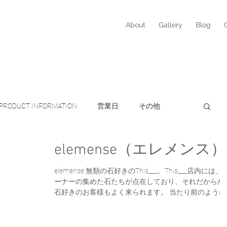
About
Gallery
Blog
PRODUCT INFORMATION
営業日
その他
elemense（エレメンス）
営業日
ito
Monmouth Glass Studio
elemense 無類の石好きのThis___。This___店内には、
ーナーの集めた石たちが点在しており、それだからか
ケア
ヘアケア
AustinAustin
オーガニック
石好きのお客様もよく来られます。 当たり前のように
どこにでもある石ですが、あらためて見てみると、そ
らは同じものが一つもなくそれぞれに造形の美しさが
感...