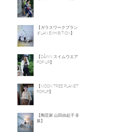
【ガラスワークブラン
ドLAN EXHIBITION】
【DÅWN スイムウエア
POP UP】
【MOON TREE PLANET
POPUP】
【陶芸家 山田由起子 個
展】