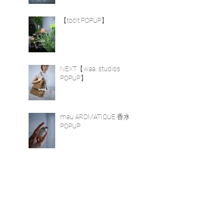
【točit POPUP】
NEXT【waa. studios
POPUP】
mau AROMATIQUE 香水
POPUP