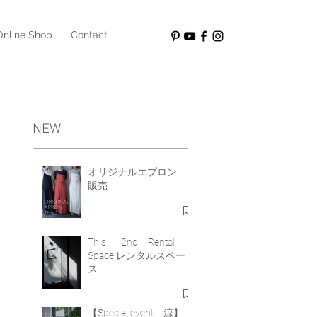
Online Shop
Contact
NEW
オリジナルエプロン
販売
オ
This___ 2nd Rental
、
Space レンタルスペー
ス
れ
【Special event 涼】