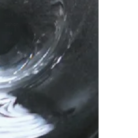
ギャラリー
točit
fashion
waa
popup
イベント
涼