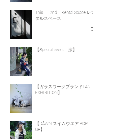
This___ 2nd Rental Space レン
タルスペース
【Special event 涼】
【ガラスワークブランドLAN
EXHIBITION】
【DÅWN スイムウエア POP