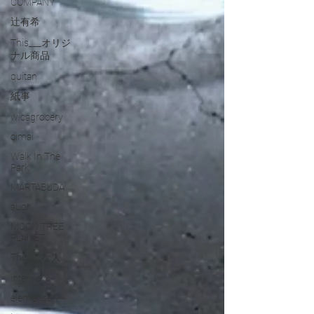
COMPANY
辻有希
This___オリジ
ナル商品
quitan
紙事
wicagrocery
cimai
Walk In The
Park
MARTABUDA
auor
MOON TREE
PLANET
This___な人
interview
elemense