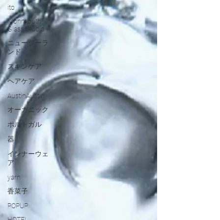
ito
Monmouth
Glass Studio
ニュージーラ
ンド
スキンケア
ヘアケア
AustinAustin
オーガニック
ポルトガル
器
インナーウェ
ア
yarn
香菜子
POPUP
HOTEL