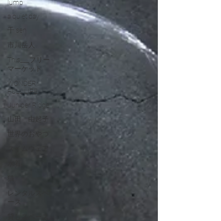
lump
a quiet day
千 sen
市川岳人
This___フリー
マーケット
WONDER
FULL LIFE
Juniper Ridge
山田 由起子
世界のおやつ
スイムウェア
水着
猫
レンタルスペ
ース
貸しスペース