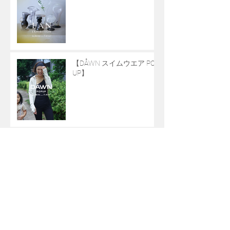
【DÅWN スイムウエア POP
UP】
【MOON TREE PLANET
POPUP】
【陶芸家 山田由起子 個
展】