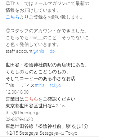
◎This___ではメールマガジンにて最新の
情報をお届けしています。
こちら
よりご登録をお願い致します。
◎
スタッフのアカウントができました。
こちらでもThis___のこと、そうでないこ
と色々発信していきます。
staff account
@this___doi
世田谷・松陰神社前駅の商店街にある、
くらしのものとこどものもの、
そしてコーヒーのある小さなお店
This___ ディス
#this___tokyo
12:00-18:00
営業日は
こちら
をご確認ください
東京都世田谷区世田谷4-2-15
this@15design.jp
03-6379-4620
東急世田谷線「松陰神社前」駅 徒歩1分
4-2-15 Setagaya Setagaya-ku Tokyo