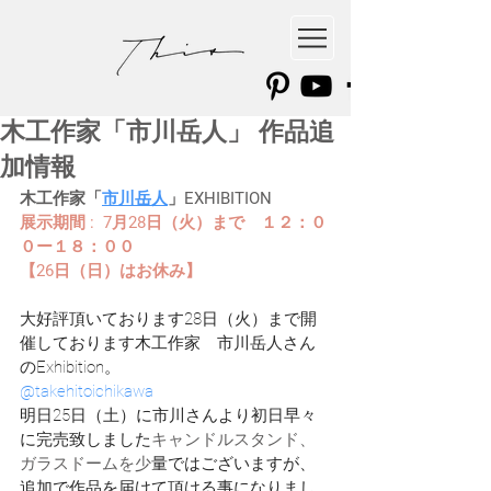
木工作家「市川岳人」 作品追
加情報
木工作家「
市川岳人
」EXHIBITION
展示期間 : 
7月28日（火）まで　１２：０
０ー１８：００
【26日（日）はお休み】
大好評頂いております28日（火）まで開
催しております木工作家　市川岳人さん
のExhibition。
@takehitoichikawa
明日25日（土）に市川さんより初日早々
に完売致しました
キャンドルスタンド、
ガラスドームを少
量ではございますが、
追加で作品を届けて頂ける事になりまし