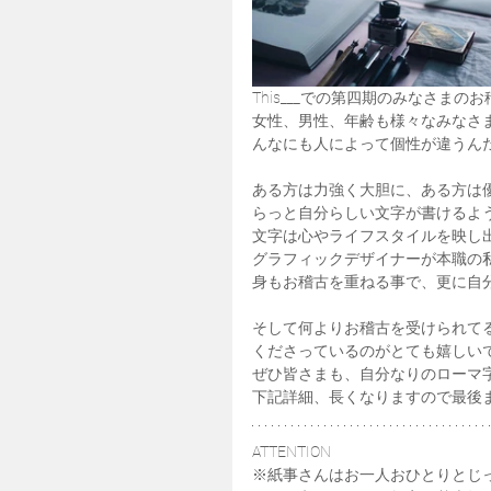
This___での第四期のみなさま
女性、男性、年齢も様々なみなさ
んなにも人によって個性が違うん
ある方は力強く大胆に、ある方は
らっと自分らしい文字が書けるよ
文字は心やライフスタイルを映し
グラフィックデザイナーが本職の
身もお稽古を重ねる事で、更に自
そして何よりお稽古を受けられて
くださっているのがとても嬉しい
ぜひ皆さまも、自分なりのローマ字を
下記詳細、長くなりますので最後
ATTENTION
※紙事さんはお一人おひとりとじ