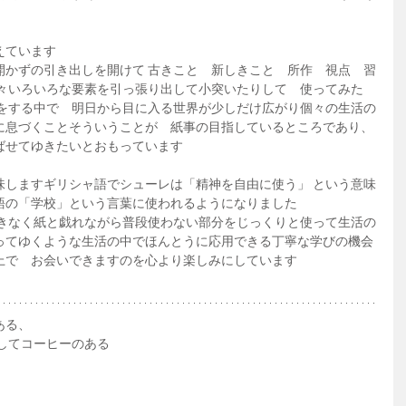
えています
開かずの引き出しを開けて 古きこと　新しきこと　所作　視点　習
等々いろいろな要素を引っ張り出して小突いたりして　使ってみた
とをする中で　明日から目に入る世界が少しだけ広がり個々の生活の
に息づくことそういうことが　紙事の目指しているところであり、
ばせてゆきたいとおもっています
味しますギリシャ語でシューレは「精神を自由に使う」 という意味
語の「学校」という言葉に使われるようになりました
おきなく紙と戯れながら普段使わない部分をじっくりと使って生活の
ってゆくような生活の中でほんとうに応用できる丁寧な学びの機会
上で　お会いできますのを心より楽しみにしています
ある、
してコーヒーのある