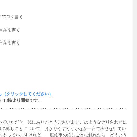
RCIを書く
／言葉を書く
／言葉を書く
ら（クリックしてください）
）13時より開始です。
いていただき　誠にありがとうございます このような巡り合わせに
事の紙しごとについて　分かりやすくなかなか一言で表せないでい
　おもっていますけれど　一度紙事の紙しごとに触れたら　どういう