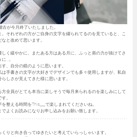
のお稽古が今月終了いたしました。
ま。それぞれの方がご自身の文字を綴られてるのを見ていると、こ
だなと改めて思います。
優しく緩やかに、またある方はある月に、ふっと肩の力が抜けてさ
うに…。
出す、自分の鏡のように思います。
私は手書きの文字が大好きでデザインでも多々使用しますが、私自
分らしさが見えてきた様に思います。
る方全員がとても本当に楽しそうで毎月来られるのを楽しみにして
です。
整える時間をThis___で楽しまれてくださいね。
までよくお読みになりお申し込みをお願い致します。
っくりと向き合ってゆきたいと考えていらっしゃいます。