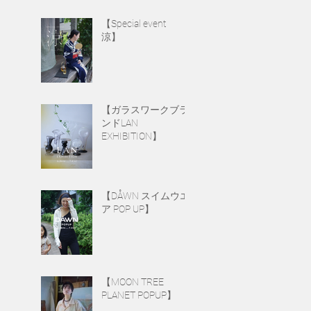
【Special event
涼】
【ガラスワークブラ
ンドLAN
EXHIBITION】
【DÅWN スイムウエ
ア POP UP】
【MOON TREE
PLANET POPUP】