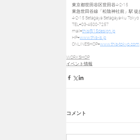
東京都世田谷区世田谷4-2-15
東急世田谷線「松陰神社前」駅 徒歩
4-2-15 Setagaya Setagaya-ku Tokyo
TEL⇨03-4500-7257
mail⇨
this@15design.jp
HP⇨
www.this-is.jp
ONLINESHOP⇨
www.this-tokyo.com
WORKSHOP
イベント情報
コメント