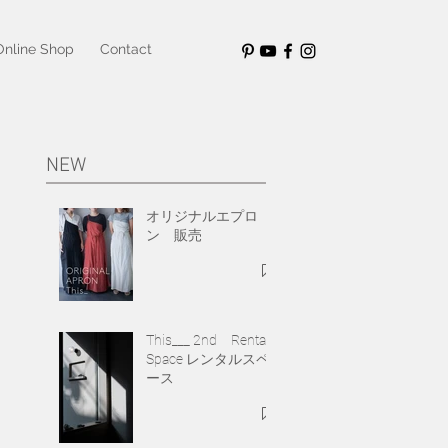
Online Shop
Contact
NEW
オリジナルエプロ
ン 販売
This___ 2nd Rental
Space レンタルスペ
ース