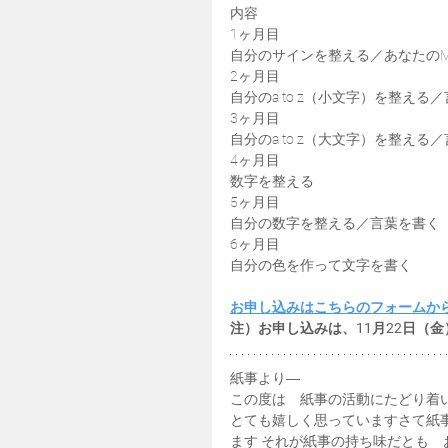
内容
1ヶ月目
自分のサインを整える／あなたのME
2ヶ月目
自分のa to z（小文字）を整える
3ヶ月目
自分のa to z（大文字）を整える
4ヶ月目
数字を整える
5ヶ月目
自分の数字を整える／言葉を書く
6ヶ月目
自分の色を作って文字を書く
お申し込みはこちらのフォームか
注）お申し込みは、11月22日（金
紙事より―
この度は　紙事の活動にたどり着
とても嬉しく思っていますさて紙
ます それが紙事の持ち味だとも