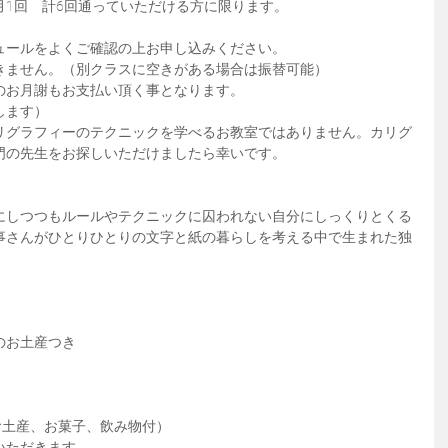
月1回　計6回通っていただける方に限ります。
ュールをよくご確認の上お申し込みください。
きません。（別クラスに空きがある場合は振替可能）
のお月謝もお支払い頂く事となります。
します）
リグラフィーのテクニックを学べるお教室ではありません。カリグ
門の先生をお探しいただけましたら幸いです。
にしつつもルールやテクニックに囚われない自分にしっくりとくる
事さんがひとりひとりの文字と紙の暮らしを考える中で生まれた独
のお土産つき
のお土産、お菓子、飲み物付）
いただきます。