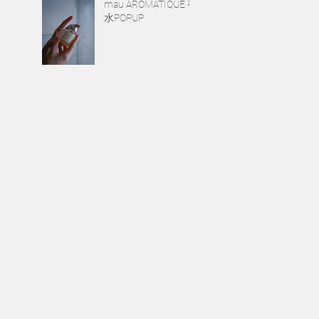
mau AROMATIQUE 香
水POPUP