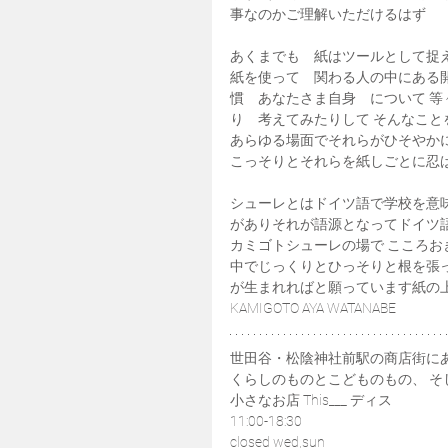
事なのかご理解いただけるはず
あくまでも　紙はツールとして捉
紙を使って　関わる人の中にある
慣　あなたさま自身　について 
り　考えてみたりして そんなこ
あらゆる場面でそれらがひそやか
こっそりとそれらを紙しごとに忍
シューレとはドイツ語で学校を意
がありそれが語源となってドイツ
カミゴトシューレの場で こころ
中でじっくりとひっそりと根を張
が生まれればと願っています紙の
KAMIGOTO AYA WATANABE​
世田谷・松陰神社前駅の商店街に
くらしのものとこどものもの、 そ
小さなお店 This___ ディス
11:00-18:30
closed wed,sun