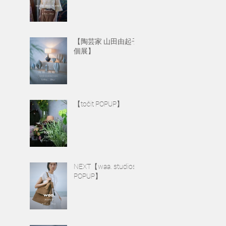
【陶芸家 山田由起子
個展】
【točit POPUP】
NEXT【waa. studios
POPUP】