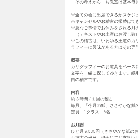
　その考えから　お教室は基本毎
※全ての会に出席できるかスケジ
※キャンセルやお稽古の振替はで
※急なご事情でお休みをされる月
　（テキストやお土産はお渡し致
※この稽古は、いわゆる王道のカ
ラフィーに興味がある方はその専
概要
カリグラフィーのお道具をベース
文字を一緒に探してゆきます。紙
自の稽古です。
内容
約３時間 / １回の稽古
毎月、「今月の紙」ささやかな紙
定員　1クラス　6名
お月謝
ひと月 9,600円（ささやかな紙
お稽古の当日、現金にてお支払い