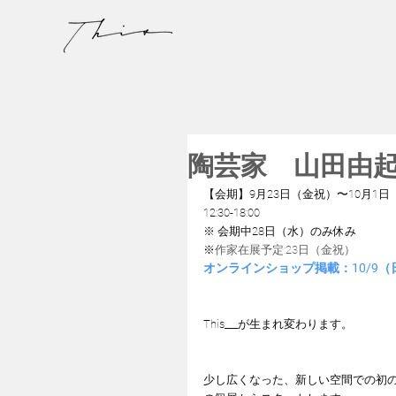
陶芸家 山田由
【会期】9月23日（金祝）〜10月1日
12:30-18:00
※ 会期中28日（水）のみ休み
※
作家在展予定:23日（金祝）
オンラインショップ掲載：10/9（
This___が生まれ変わります。
少し広くなった、新しい空間での初