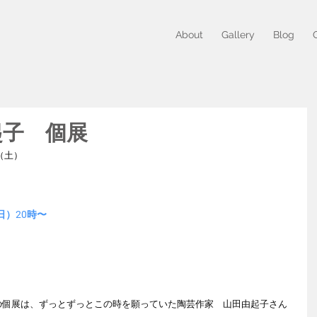
About
Gallery
Blog
起子 個展
（土）　
日）20時〜
の個展は、ずっとずっとこの時を願っていた陶芸作家　山田由起子さん