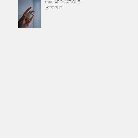
mau AROMATIQUE 香
水POPUP