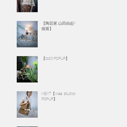
【陶芸家 山田由起子
個展】
【točit POPUP】
NEXT【waa. studios
POPUP】