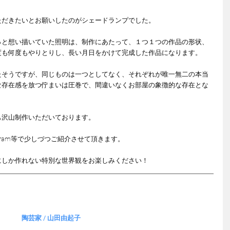
ただきたいとお願いしたのがシェードランプでした。
っと想い描いていた照明は、制作にあたって、１つ１つの作品の形状、
度も何度もやりとりし、長い月日をかけて完成した作品になります。
たそうですが、同じものは一つとしてなく、それぞれが唯一無二の本当
な存在感を放つ佇まいは圧巻で、間違いなくお部屋の象徴的な存在とな
も沢山制作いただいております。
agram等で少しづつご紹介させて頂きます。
彼女にしか作れない特別な世界観をお楽しみください！
陶芸家 / 山田由起子