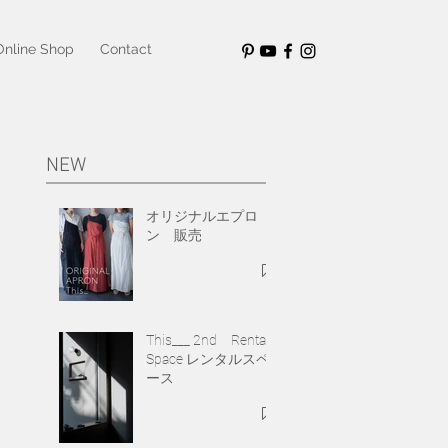
Online Shop
Contact
NEW
オリジナルエプロ
ン 販売
This___ 2nd Rental
Space レンタルスペ
ース