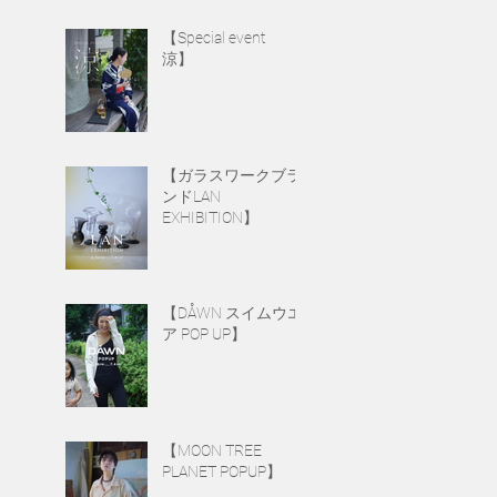
【Special event
涼】
【ガラスワークブラ
ンドLAN
EXHIBITION】
【DÅWN スイムウエ
ア POP UP】
【MOON TREE
PLANET POPUP】