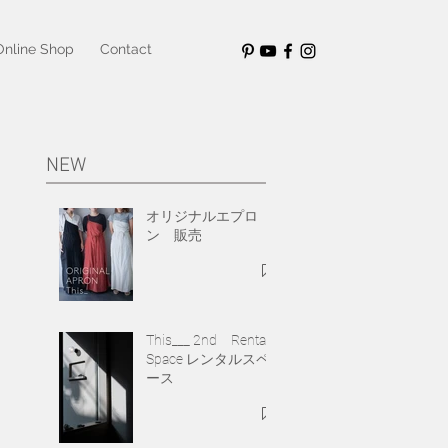
Online Shop
Contact
NEW
オリジナルエプロ
ン 販売
This___ 2nd Rental
Space レンタルスペ
ース