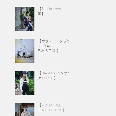
【Special event
涼】
【ガラスワークブラ
ンドLAN
EXHIBITION】
【DÅWN スイムウエ
ア POP UP】
【MOON TREE
PLANET POPUP】