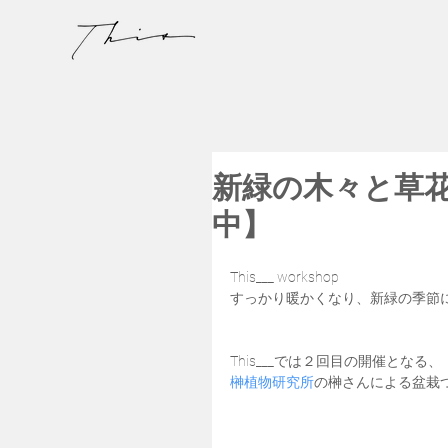
新緑の木々と草
中】
This___ workshop
すっかり暖かくなり、新緑の季節
This___では２回目の開催となる、
榊植物研究所
の榊さんによる盆栽