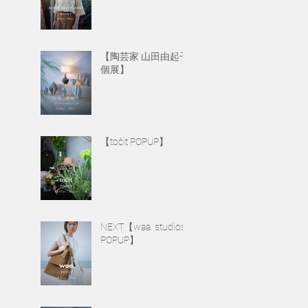
【陶芸家 山田由起子
個展】
【točit POPUP】
NEXT【waa. studios
POPUP】