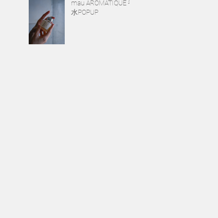
mau AROMATIQUE 香
水POPUP