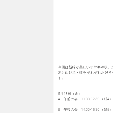
今回は新緑が美しいケヤキや萩、
木と山野草・鉢を それぞれお好
す。
5月18日（金）
A　午前の会　11:00-12:30 （残4）
B　午後の会　14:00-15:30 （残5）