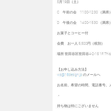
5月19日（土）
C　午前の会　11:00-12:30 （満席
D　午後の会　14:00-15:30 （満席
お菓子とコーヒー付
会費　お一人 5,500円（税別）
場所 世田谷区世田谷4-2-15 1F This_
【お申し込み方法】
ws@15design.jp
 のメールへ
お名前、希望の時間、電話番号、
・
持ち物は特にございません