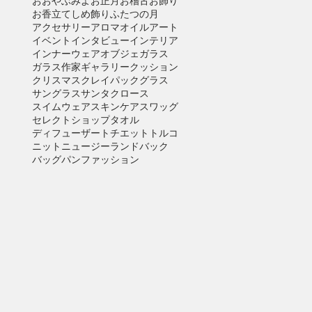
おおやぶみよ
お正月
お稽古
お飾り
お香立て
しめ飾り
ふたつの月
アクセサリー
アロマオイル
アート
イベント
インタビュー
インテリア
インナーウェア
オブジェ
ガラス
ガラス作家
ギャラリー
クッション
クリスマス
クレイパック
グラス
サングラス
サンタクロース
スイムウェア
スキンケア
スワッグ
セレクトショップ
タオル
ディフューザー
トチエット
トルコ
ニット
ニュージーランド
バック
バッグ
パン
ファッション