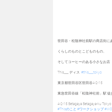
世田谷・松陰神社前駅の商店街に
くらしのものとこどものもの、
そしてコーヒーのある小さなお店
This___ ディス  
#this___tokyo
東京都世田谷区世田谷4-2-15
東急世田谷線「松陰神社前」駅 徒
4-2-15 Setagaya Setagaya-ku Tokyo
#Thisのこと
#ワークショップ
#WO