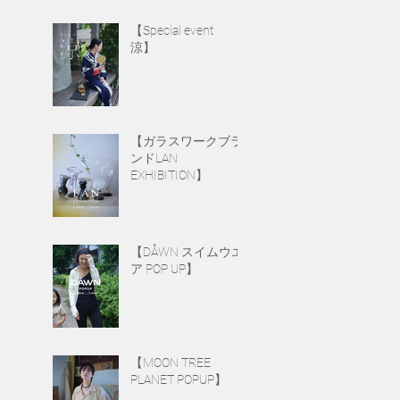
【Special event
涼】
【ガラスワークブラ
ンドLAN
EXHIBITION】
【DÅWN スイムウエ
ア POP UP】
【MOON TREE
PLANET POPUP】