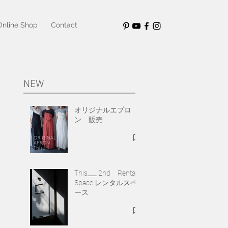
Online Shop
Contact
NEW
オリジナルエプロ
ン 販売
This___ 2nd Rental
Space レンタルスペ
ース