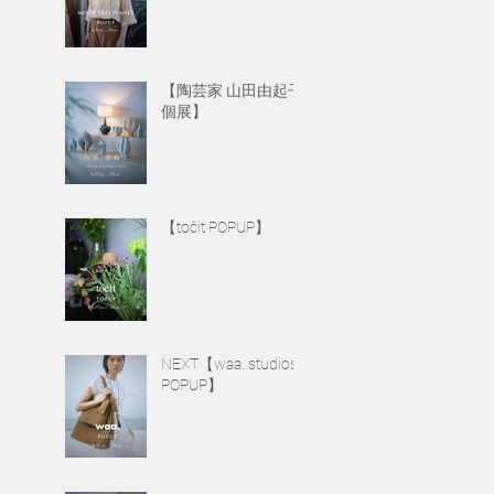
【陶芸家 山田由起子
個展】
【točit POPUP】
NEXT【waa. studios
POPUP】