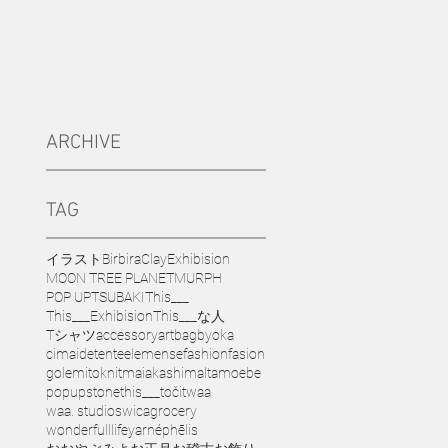
ARCHIVE
TAG
イラスト
Birbira
Clay
Exhibision
MOON TREE PLANET
MURPH
POP UP
TSUBAKI
This___
This___Exhibision
This___な人
Tシャツ
accessory
art
bag
byoka
cimai
detente
elemense
fashion
fasion
golem
ito
knit
maiakashi
malta
moebe
popup
stone
this___
točit
waa
waa. studios
wicagrocery
wonderfulllife
yarn
éphēlis