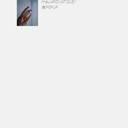
mau AROMATIQUE 香
水POPUP