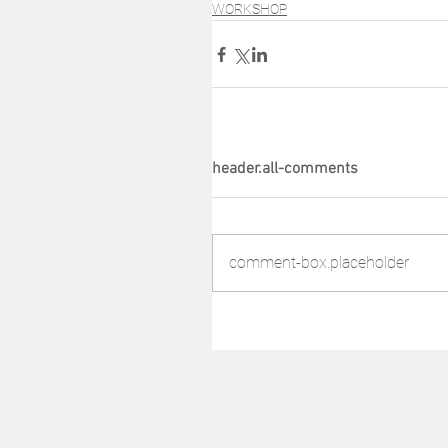
WORKSHOP
header.all-comments
comment-box.placeholder