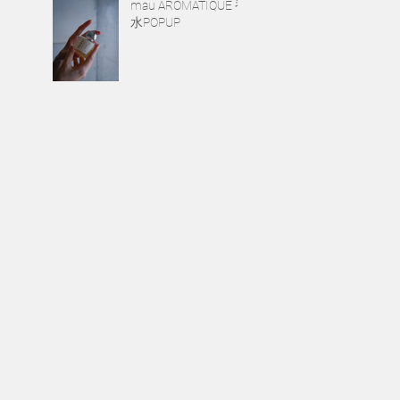
mau AROMATIQUE 香
水POPUP