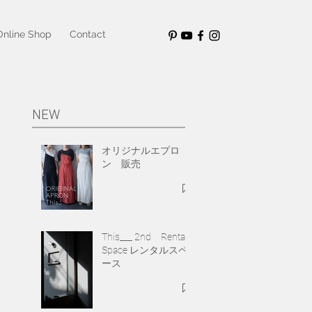
Online Shop
Contact
NEW
オリジナルエプロ
ン 販売
This___ 2nd Rental
Space レンタルスペ
ース