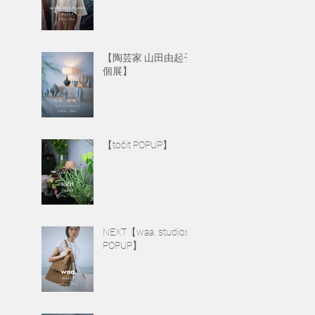
【陶芸家 山田由起子
個展】
【točit POPUP】
NEXT【waa. studios
POPUP】