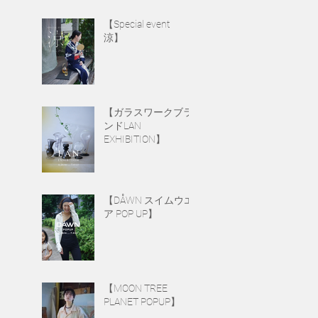
【Special event
涼】
【ガラスワークブラ
ンドLAN
EXHIBITION】
【DÅWN スイムウエ
ア POP UP】
【MOON TREE
PLANET POPUP】