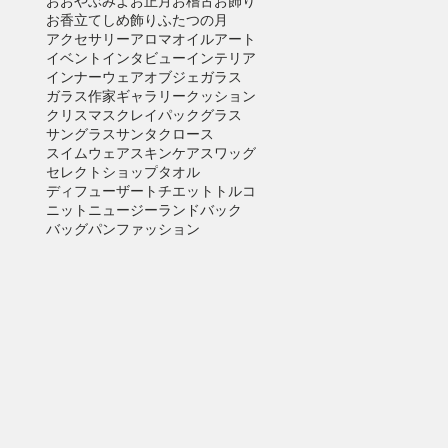
おおやぶみよ
お正月
お稽古
お飾り
お香立て
しめ飾り
ふたつの月
アクセサリー
アロマオイル
アート
イベント
インタビュー
インテリア
インナーウェア
オブジェ
ガラス
ガラス作家
ギャラリー
クッション
クリスマス
クレイパック
グラス
サングラス
サンタクロース
スイムウェア
スキンケア
スワッグ
セレクトショップ
タオル
ディフューザー
トチエット
トルコ
ニット
ニュージーランド
バック
バッグ
パン
ファッション