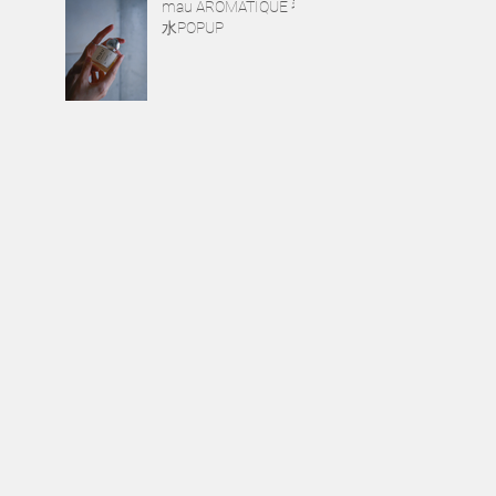
mau AROMATIQUE 香
水POPUP