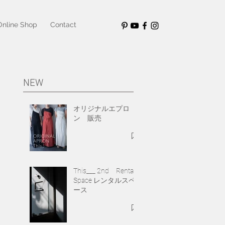
Online Shop
Contact
NEW
オリジナルエプロ
ン 販売
This___ 2nd Rental
Space レンタルスペ
ース