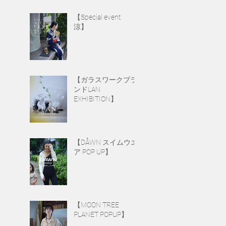
【Special event
涼】
【ガラスワークブラ
ンドLAN
EXHIBITION】
【DÅWN スイムウエ
ア POP UP】
【MOON TREE
PLANET POPUP】