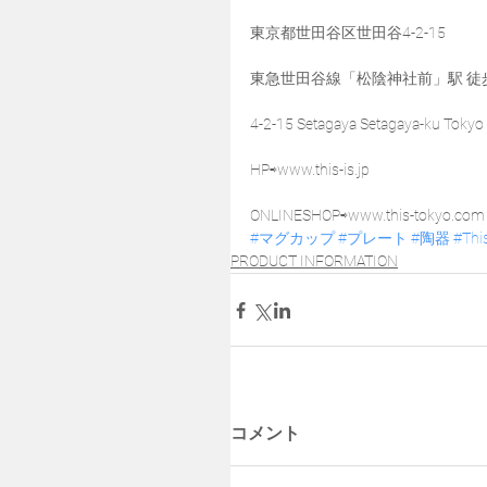
東京都世田谷区世田谷4-2-15
東急世田谷線「松陰神社前」駅 徒
4-2-15 Setagaya Setagaya-ku Tokyo
HP⇨www.this-is.jp
ONLINESHOP⇨www.this-tokyo.com
#マグカップ
#プレート
#陶器
#Th
PRODUCT INFORMATION
コメント