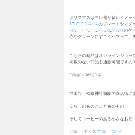
クリスマスは白い器が多いイメー
STUDIO OYAMA 
のプレートやマグ
MISHIM POTTERY CREATION
 のケ
赤やグリーンにすごくハマって、
こちらの商品はオンラインショッ
掲載のない商品も通販可能ですの
this@15design.jp
世田谷・松陰神社前駅の商店街に
くらしのものとこどものもの、
そしてコーヒーのある小さなお店
This___ ディス 
#this___tokyo