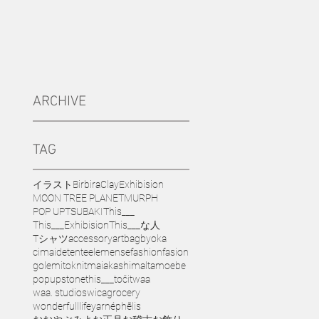
ARCHIVE
TAG
イラスト
Birbira
Clay
Exhibision
MOON TREE PLANET
MURPH
POP UP
TSUBAKI
This___
This___Exhibision
This___な人
Tシャツ
accessory
art
bag
byoka
cimai
detente
elemense
fashion
fasion
golem
ito
knit
maiakashi
malta
moebe
popup
stone
this___
točit
waa
waa. studios
wicagrocery
wonderfulllife
yarn
éphēlis