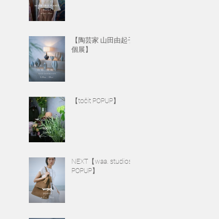
【陶芸家 山田由起子
個展】
【točit POPUP】
NEXT【waa. studios
POPUP】