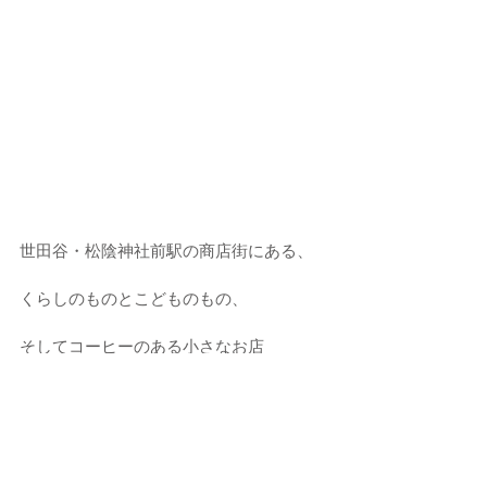
世田谷・松陰神社前駅の商店街にある、
くらしのものとこどものもの、
そしてコーヒーのある小さなお店
This___ ディス 
#this___tokyo
東京都世田谷区世田谷4-2-15