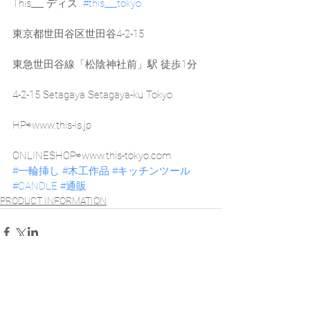
This___ ディス  
#this___tokyo
東京都世田谷区世田谷4-2-15
東急世田谷線「松陰神社前」駅 徒歩1分
4-2-15 Setagaya Setagaya-ku Tokyo
HP⇨www.this-is.jp
ONLINESHOP⇨www.this-tokyo.com
#一輪挿し
#木工作品
#キッチンツール
#CANDLE
#通販
PRODUCT INFORMATION