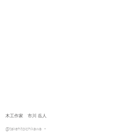
木工作家　市川 岳人
@takehitoichikawa ・