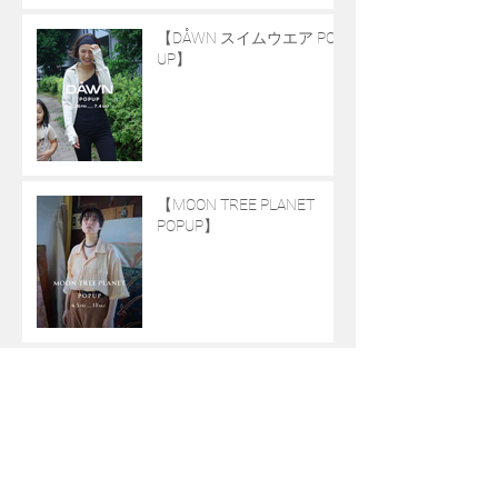
【DÅWN スイムウエア POP
UP】
【MOON TREE PLANET
POPUP】
【陶芸家 山田由起子 個
展】