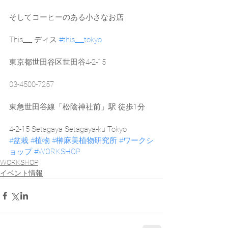
そしてコーヒーのある小さなお店
This___ ディス 
#this___tokyo
東京都世田谷区世田谷4-2-15
03-4500-7257
東急世田谷線「松陰神社前」駅 徒歩1分
4-2-15 Setagaya Setagaya-ku Tokyo
#盆栽
#植物
#榊麻美植物研究所
#ワークシ
ョップ
#WORKSHOP
WORKSHOP
イベント情報