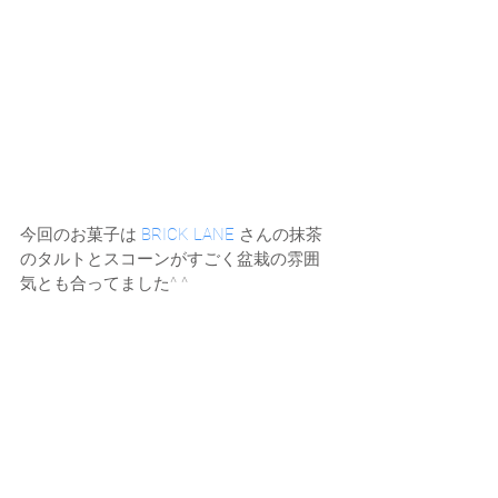
今回のお菓子は 
BRICK LANE
 さんの抹茶
のタルトとスコーンがすごく盆栽の雰囲
気とも合ってました^ ^