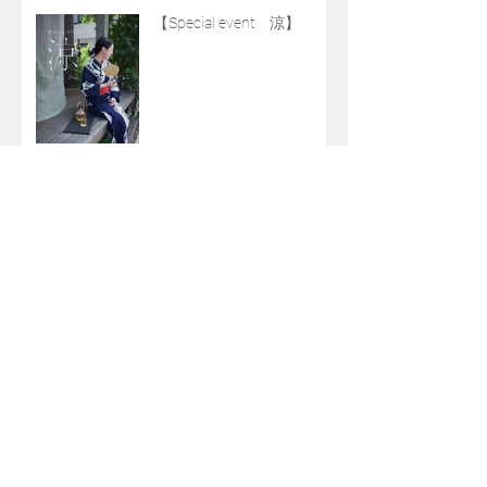
【Special event 涼】
【ガラスワークブランド
LAN EXHIBITION】
【DÅWN スイムウエア POP
UP】