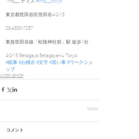
This___ ディス 
#this___tokyo
東京都世田谷区世田谷4-2-15
03-4500-7257
東急世田谷線「松陰神社前」駅 徒歩1分
4-2-15 Setagaya Setagaya-ku Tokyo
#紙事
#お稽古
#文字
#習い事
#ワークショ
ップ
WORKSHOP
コメント