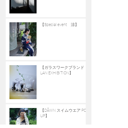
【Special event 涼】
【ガラスワークブランド
LAN EXHIBITION】
【DÅWN スイムウエア POP
UP】