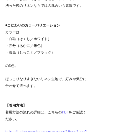
洗った後のリネンならではの風合いも素敵です。
◉こだわりのカラーバリエーション
カラーは
・白磁（はくじ／ホワイト）
・赤丹（あかに／朱色）
・漆黒（しっこく／ブラック）
の3色。
ほっこりなりすぎないリネン生地で、好みや気分に
合わせて選べます。
【着用方法】
着用方法の流れの詳細は、こちらの
PDF
をご確認く
ださい。
https://video.wixstatic.com/video/16ece1_ea2