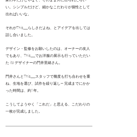
家の中だけじゃなく、そのまま外に出られたらい
い。シンプルだけど、細かなこだわりが個性として
出ればいいな。
それがThis___らしさだよね、とアイデアを出しては
話し合いました。
デザイン・監修をお願いしたのは、オーナーの友人
でもあり、This___でお洋服の展示も行っていただい
た 
ito
 デザイナーの門井里緒さん。
門井さんとThis___スタッフで幾度も打ち合わせを重
ね、生地を選び、試作を繰り返し— 完成までにかか
った時間は、約1年。
こうしてようやく「これだ」と思える、こだわりの
一枚が完成しました。