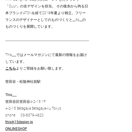
「Ouur」の全デザインを担当。 その後糸から拘る日
本ブランドATONを経て2018年夏より独立。フリー
ランスのデザイナーとしてのものづくりと__ito__の
ものづくりを展開しています。
This___ではメールマガジンにて最新の情報をお届け
しています。
こちら
よりご登録をお願い致します。
世田谷・松陰神社前駅
This___
世田谷区世田谷4-2-15 1F
4-2-15 Setagaya Setagaya-ku Tokyo
phone      03-6379-4620
this@15design.jp
ONLINESHOP