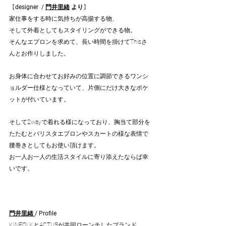
【
designer  / 
門井
里緒
 より
】
家仕事をする時に気持ちが高揚する物、
そして外着としてもスタイリングができる物。
そんなエプロンを求めて、長い時間を掛けてThisさ
んとお作りしました。
お身体に合わせてお好みの位置に調節できるワンシ
ョルダー仕様となっていて、片側にだけ大きなポケ
ットが付いています。
そして2wayで着れる様になっており、胸当て部分を
たたむとバリスタエプロンやスカートの様な表情で
腰巻きとしてもお使い頂けます。
お一人お一人の生活スタイルに寄り添えたならば幸
いです。
門井
里緒 
/ Profile
KINFOLKとACTUSが共同ローンチしたブランド