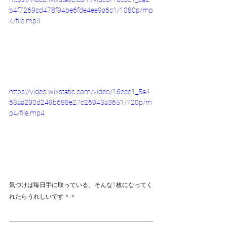
b4f7269cd478f94be6fde4ee9a6c1/1080p/mp
4/file.mp4
https://video.wixstatic.com/video/16ece1_5a4
63aa290d249b688e27c26943a3651/720p/m
p4/file.mp4
気づけば毎日手に取っている、そんな1枚になってく
れたらうれしいです＾＾