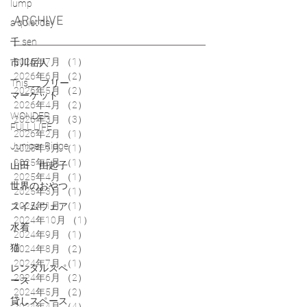
lump
ARCHIVE
a quiet day
千 sen
2026年7月
（1）
1件の記事
市川岳人
2026年6月
（2）
2件の記事
This___フリー
2026年5月
（2）
2件の記事
マーケット
2026年4月
（2）
2件の記事
WONDER
2026年3月
（3）
3件の記事
FULL LIFE
2026年2月
（1）
1件の記事
Juniper Ridge
2025年9月
（1）
1件の記事
2025年5月
（1）
1件の記事
山田 由起子
2025年4月
（1）
1件の記事
世界のおやつ
2025年3月
（1）
1件の記事
2025年1月
（1）
1件の記事
スイムウェア
2024年10月
（1）
1件の記事
水着
2024年9月
（1）
1件の記事
猫
2024年8月
（2）
2件の記事
2024年7月
（1）
1件の記事
レンタルスペ
2024年6月
（2）
2件の記事
ース
2024年5月
（2）
2件の記事
貸しスペース
2024年4月
（4）
4件の記事