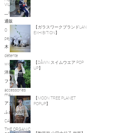
VILHELMS
__ito__
通販
【ガラスワークブランドLAN
O
EXHIBITION】
pejite
木
détente
【DÅWN スイムウエア POP
wicagrocery
UP】
洋服
ファッション
accessories
mau
【MOON TREE PLANET
アクセサリー
POPUP】
ふたつの月
CARE BY ME
THE ORGANIC