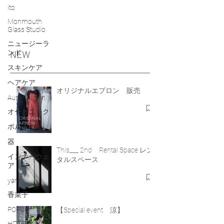
ito
Monmouth
Glass Studio
ニュージーラ
ンド
NEW
スキンケア
ヘアケア
オリジナルエプロン 販売
AustinAustin
オーガニック
ポルトガル
器
This___ 2nd Rental Space レン
インナーウェ
タルスペース
ア
yarn
香菜子
POPUP
【Special event 涼】
HOTEL