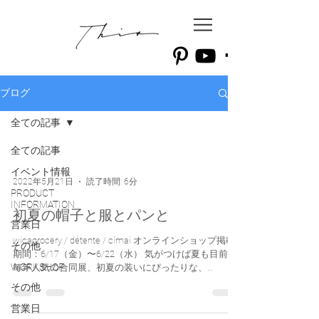
ブログ
全ての記事
全ての記事
イベント情報
2022年5月21日
読了時間: 6分
PRODUCT
INFORMATION
初夏の帽子と服とパンと
営業日
wicagrocery / détente / cimai オンラインショップ掲載
その他
期間：6/17（金）〜6/22（水） 気がつけば夏も目前。
WORKSHOP
毎年人気の合同展、初夏の装いにぴったりな、
wicagrocery のお帽子、 détente...
その他
営業日