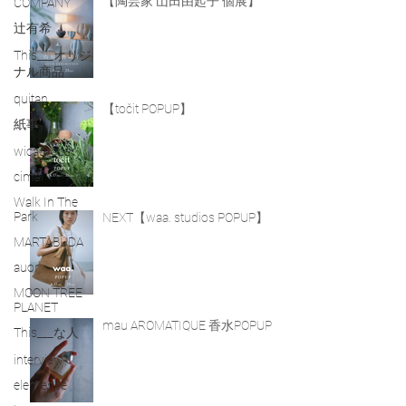
【陶芸家 山田由起子 個展】
COMPANY
辻有希
This___オリジ
ナル商品
quitan
【točit POPUP】
紙事
wicagrocery
cimai
Walk In The
Park
NEXT【waa. studios POPUP】
MARTABUDA
auor
MOON TREE
PLANET
mau AROMATIQUE 香水POPUP
This___な人
interview
elemense