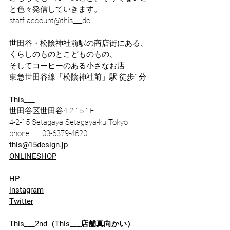
と色々発信していきます。
staff account
@this___doi
世田谷・松陰神社前駅の商店街にある、
くらしのものとこどものもの、
そしてコーヒーのある小さなお店
東急世田谷線「松陰神社前」駅 徒歩1分
This___
世田谷区世田谷4-2-15 1F
4-2-15 Setagaya Setagaya-ku Tokyo
phone      03-6379-4620
this@15design.jp
ONLINESHOP
HP
instagram
Twitter
This___2nd（This___店舗真向かい）