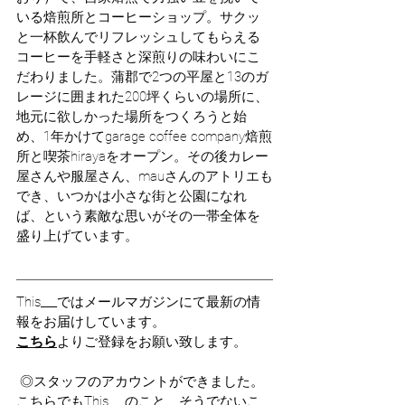
いる焙煎所とコーヒーショップ。
サクッ
と一杯飲んでリフレッシュしてもらえる
コーヒーを手軽さと深煎りの味わいにこ
だわりました。蒲郡で2つの平屋と13のガ
レージに囲まれた200坪くらいの場所に、
地元に欲しかった場所をつくろうと始
め、1年かけてgarage coffee company焙煎
所と喫茶hirayaをオープン。その後カレー
屋さんや服屋さん、mauさんのアトリエも
でき、いつかは小さな街と公園になれ
ば、という素敵な思いがその一帯全体を
盛り上げています。
This___ではメールマガジンにて最新の情
報をお届けしています。
こちら
よりご登録をお願い致します。
 ◎スタッフのアカウントができました。
こちらでもThis___のこと、そうでないこ