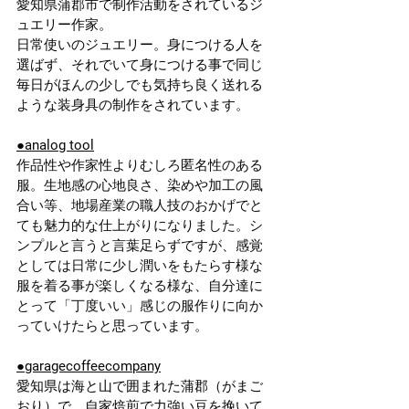
愛知県蒲郡市で制作活動をされているジ
ュエリー作家。
日常使いのジュエリー。身につける人を
選ばず、それでいて身につける事で同じ
毎日がほんの少しでも気持ち良く送れる
ような装身具の制作をされています。
●
analog tool
作品性や作家性よりむしろ匿名性のある
服。生地感の心地良さ、染めや加工の風
合い等、地場産業の職人技のおかげでと
ても魅力的な仕上がりになりました。シ
ンプルと言うと言葉足らずですが、感覚
としては日常に少し潤いをもたらす様な
服を着る事が楽しくなる様な、自分達に
とって「丁度いい」感じの服作りに向か
っていけたらと思っています。
●
garagecoffeecompany
愛知県は海と山で囲まれた蒲郡（がまご
おり）で、自家焙煎で力強い豆を挽いて