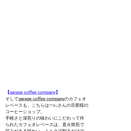
【
garage coffee company
】
そして
garage coffee company
のカフェオ
レベースも。こちらはmauさんの旦那様の
コーヒーショップ。
手軽さと深煎りの味わいにこだわって作
られたカフェオレベースは、直火焙煎で
深みがある味わい。
ミルクで割るだけで