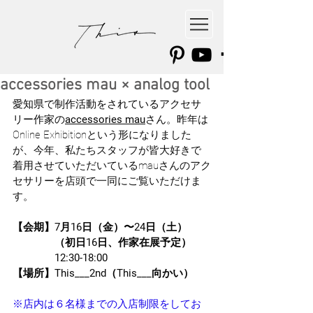
accessories mau × analog tool
愛知県で制作活動をされているアクセサ
リー作家の
accessories mau
さん。昨
年は
Online Exhibitionという形になりました
が、今年、私たちスタッフが皆大好きで
着用させていただいているmauさんのアク
セサリーを店頭で一同にご覧いただけま
す。
【会期】7月16日（金）〜24日（土）
　　　　（初日16日、作家在展予定）
　　　　12:30-18:00
【場所】This___2nd（This___向かい）
※店内は６名様までの入店制限をしてお