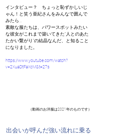
インタビュー？　ちょっと恥ずかしいじ
ゃん！と笑う亜紀さんをみんなで囲んで
みたら…
素敵な服たちは、パワースポットみたい
な彼女がこれまで築いてきた“人とのあた
たかい繋がり”の結晶なんだ、と知ること
になりました。
https://www.youtube.com/watch?
v=2XuaDtFaXcM&t=27s
（動画のお洋服は2021年のものです）
出会いが呼んだ強い流れに乗る