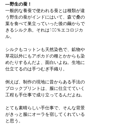
―野生の蚕！
一般的な養蚕で使われる蚕とは種類が違
う野生の蚕がインドにはいて、森で桑の
葉を食べて巣立っていった後の繭からで
きるシルク糸。それは100％エコロジカ
ル。
シルクもコットンも天然染色で、鉱物や
草花以外にもアボカドの種とかからも染
めたりするんだよ、面白いよね。生地に
仕立てるのは手つむぎ手織り。
例えば、制作の現地に昔からある手法の
ブロックプリントは、服に仕立てていく
工程も手仕事で成り立ってるんだよね。
とても素晴らしい手仕事で、そんな背景
がきっと服にオーラを宿してくれている
と思う。