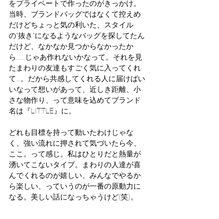
をプライベートで作ったのがきっかけ。
当時、ブランドバッグではなくて控えめ
だけどちょっと気の利いた、スタイル
の”抜き”になるようなバッグを探してたん
だけど、なかなか見つからなかったか
ら……じゃあ作れないかなって。それを見
たまわりの友達もすごく気に入ってくれ
て…。だから共感してくれる人に届けばい
いなって想いがあって、近しき距離、小
さな物作り、って意味を込めてブランド
名は『LITTLE』に。
どれも目標を持って動いたわけじゃな
く、強い流れに押されて気づいたら今、
ここ。って感じ。私はひとりだと熱量が
湧いてこないタイプ。まわりの人達が喜
んでくれるのが嬉しい、みんなでやるか
ら楽しい、っていうのが一番の原動力に
なる。美しい話になっちゃうけど(笑)。