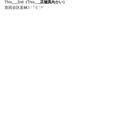
This___2nd（This___店舗真向かい）
世田谷区若林3-17-8 1F 
その他
コメント
コメントを追加…