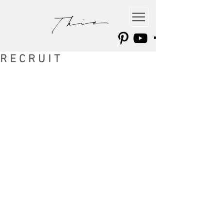
R E C R U I T