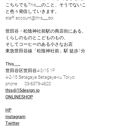
こちらでもThis___のこと、そうでないこ
と色々発信していきます。
staff account
@this___doi
世田谷・松陰神社前駅の商店街にある、
くらしのものとこどものもの、
そしてコーヒーのある小さなお店
東急世田谷線「松陰神社前」駅 徒歩1分
This___
世田谷区世田谷4-2-15 1F
4-2-15 Setagaya Setagaya-ku Tokyo
phone      03-6379-4620
this@15design.jp
ONLINESHOP
HP
instagram
Twitter