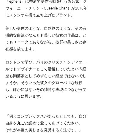
「
éphēlis
」は香港で制作活動を行う陶芸家、ク
ウィーニー・チャン（Queenie Chan）が2018年
にスタジオを構え立ち上げたブランド。
美しい身体のような、自然物のような、その有
機的な曲線がなんとも美しい彼女の作品は、と
てもユニークでありながら、抜群の美しさと存
在感を放ちます。
ロンドンで学び、パリのクリスチャンディオー
ルでもデザイナーとして活躍していたという経
歴も陶芸家としてめずらしい経歴ではないでし
ょうか。そういった彼女のグローバルな経験
も、ほかにはないその独特な表現につながって
いるように思います。
「例えコンプレックスがあったとしても、自分
自身を丸ごと認めて愛してあげてください。
それが本当の美しさを発見する方法です。」