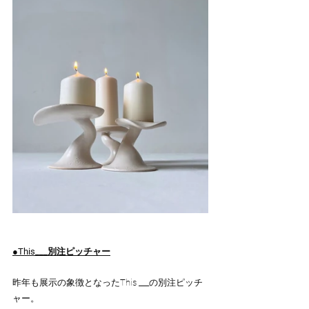
●This___別注ピッチャー
昨年も展示の象徴となったThis ___の別注ピッチ
ャー。