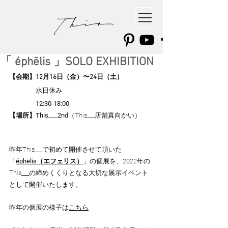
「 éphēlis 」SOLO EXHIBITION
【会期】12月16日（金）〜24日（土）　
水日休み
　　　　12:30-18:00
【場所】This___2nd
（This___店舗真向かい）
昨年This___で初めて開催させて頂いた
「
éphēlis（エフェリス）
」の個展を、2022年の
This___の締めくくりとなる大切な展示イベント
として開催いたします。
昨年の個展の様子は
こちら