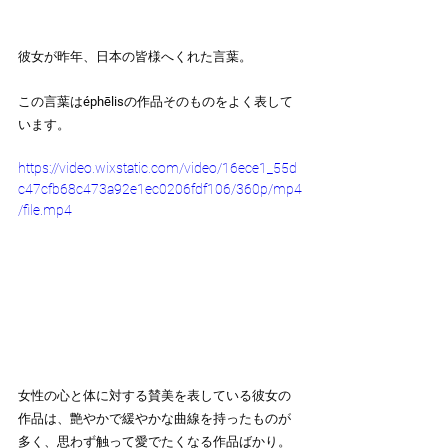
彼女が昨年、日本の皆様へくれた言葉。
この言葉は
éphēlis
の作品そのものをよく表して
います。
https://video.wixstatic.com/video/16ece1_55d
c47cfb68c473a92e1ec0206fdf106/360p/mp4
/file.mp4
女性の心と体に対する賛美を表している彼女の
作品は、艶やかで緩やかな曲線を持ったものが
多く、思わず触って愛でたくなる作品ばかり。