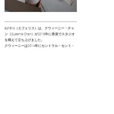
éphēlis（エフェリス）は、クウィーニー・チャ
ン（Queenie Chan）が2018年に香港でスタジオ
を構えて立ち上げました。
クウィーニーは2014年にセントラル・セント・
マーチンズ（Central Saint Martins）でファッシ
ョンニットウェアの学⼠号を取得。「ディオー
ル（DIOR）」のニットデザイナーを務めた経歴
を持ちます。
éphēlis 2nd Exhibition
Dates: Dec.16th Fri- 24th.Sat
12:30-18:00
Place: This___2nd
4-2-15 Setagaya Setagaya-ku Tokyo
phone      03-6379-4620