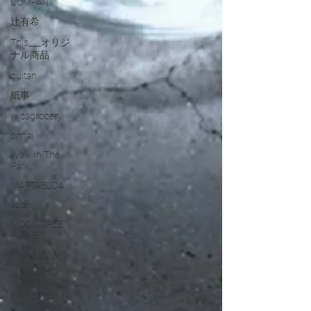
COMPANY
辻有希
This___オリジ
ナル商品
quitan
紙事
wicagrocery
cimai
Walk In The
Park
MARTABUDA
auor
MOON TREE
PLANET
This___な人
interview
elemense