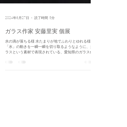
2024年6月27日
読了時間: 5分
ガラス作家 安藤里実 個展
水の滴が落ちる様 水たまりが地でふわりとゆれる様
「水」の動きを一瞬一瞬を切り取るようなように、ガ
ラスという素材で表現されている、愛知県のガラス作
家 安藤里実さんの個展をThis___で初めて開催いたし
ます。 【会期】7月12日（金）〜20日（土）...