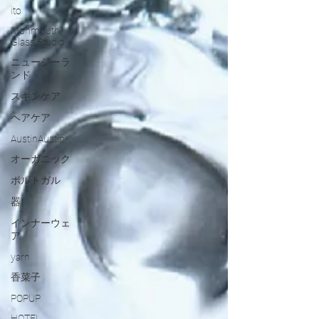
ito
Monmouth
Glass Studio
ニュージーラ
ンド
スキンケア
ヘアケア
AustinAustin
オーガニック
ポルトガル
器
インナーウェ
ア
yarn
香菜子
POPUP
HOTEL