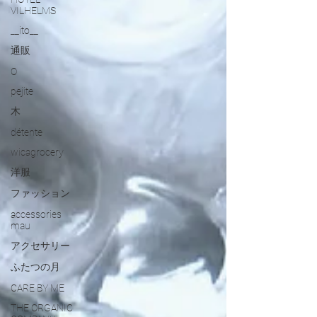
VILHELMS
__ito__
通販
O
pejite
木
détente
wicagrocery
洋服
ファッション
accessories
mau
アクセサリー
ふたつの月
CARE BY ME
THE ORGANIC