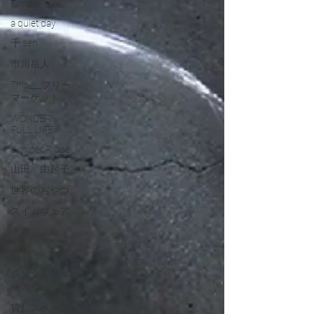
lump
a quiet day
千 sen
市川岳人
This___フリー
マーケット
WONDER
FULL LIFE
Juniper Ridge
山田 由起子
世界のおやつ
スイムウェア
水着
猫
レンタルスペ
ース
貸しスペース