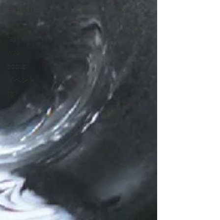
ギャラリー
točit
fashion
waa
popup
イベント
涼