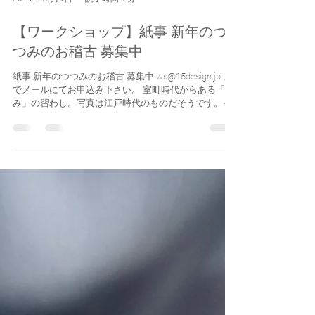
2019年12月9日
読了時間: 2分
【ワークショップ】紙事 新年のつ
つみのお稽古 募集中
紙事 新年のつつみのお稽古 募集中 ws@15design.jp ま
でメールにてお申込み下さい。 室町時代からある「包
み」の習わし。写真は江戸時代のものだそうです。そ
の昔この形を考えていたのは男性だったとか。今でも
ご祝儀袋や箸袋、花つつみなど今もよく目にする事が
多い折形と...