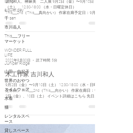
lump
榊麻美植物研究所 榊麻美
a quiet day
吉川和人、榊麻美 二人展 9月2日（金）〜9月10日
千 sen
（土） 12:30-18:00 （水・日曜定休日）
This___2nd（This___真向かい） 作家在廊予定日：9月2
市川岳人
日(金) 3日(土) 9日(金) 10日(土) イベント詳細はこ
This___フリー
ちら 榊麻美植物研究所 榊麻美...
マーケット
WONDER FULL
LIFE
Juniper Ridge
山田 由起子
2022年8月30日
読了時間: 5分
世界のおやつ
木工作家 吉川和人
スイムウェア
9月2日（金）〜9月10日（土） 12:30-18:00（水・日曜
水着
定休日） This___2nd（This___向かい） 作家在廊日：9月
猫
2日（金）、10日（土） イベント詳細はこちら 先日吉
川さんの移転された都内の工房に伺いました。...
レンタルスペ
ース
貸しスペース