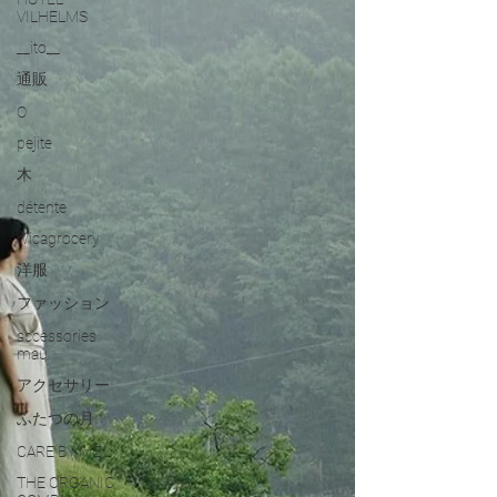
VILHELMS
__ito__
通販
O
pejite
木
détente
wicagrocery
洋服
ファッション
accessories
mau
アクセサリー
ふたつの月
CARE BY ME
THE ORGANIC