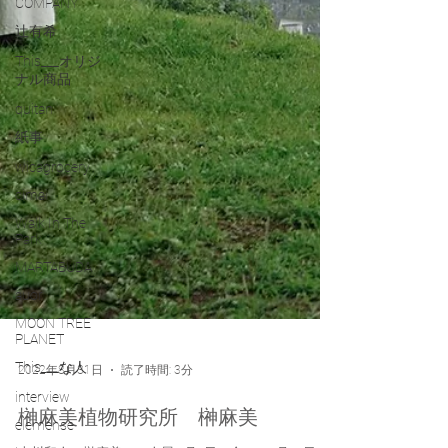
COMPANY
辻有希
This___オリジ
ナル商品
quitan
紙事
wicagrocery
cimai
Walk In The
Park
MARTABUDA
auor
MOON TREE
PLANET
This___な人
interview
2022年8月31日
読了時間: 3分
elemense