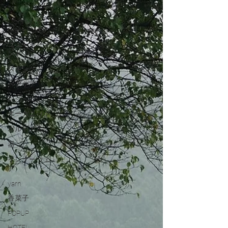
ito
Monmouth
Glass Studio
ニュージーラ
ンド
スキンケア
ヘアケア
AustinAustin
オーガニック
ポルトガル
器
インナーウェ
ア
yarn
香菜子
POPUP
HOTEL