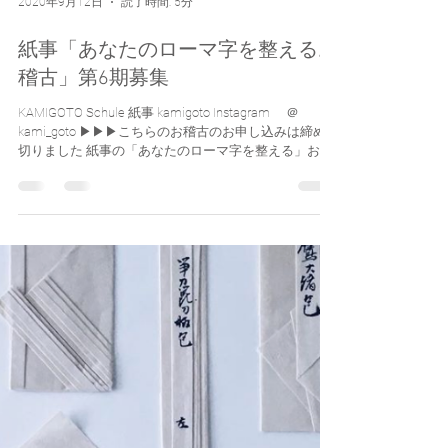
2020年9月12日
読了時間: 5分
紙事「あなたのローマ字を整えるお
稽古」第6期募集
KAMIGOTO Schule 紙事 kamigoto Instagram ＠
kami_goto ▶︎▶︎▶︎こちらのお稽古のお申し込みは締め
切りました 紙事の「あなたのローマ字を整える」お稽
古の第6期がThis___ではじまります。...