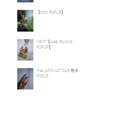
【točit POPUP】
NEXT【waa. studios
POPUP】
mau AROMATIQUE 香水
POPUP