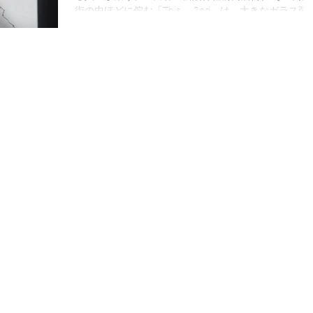
ナーウェア
yarn
香菜子
POPUP
街の中ほどに佇む「This___2nd」は、大きなガラス張
のファサードが印象的なレンタルスペースです。 行き
交う人々の視線を自然と惹きつける開放的な空間は、
POPUPストアや展示会、ブランドの受注会、撮影、ワ
通販
O
pejite
木
détente
クショップなど、さまざまなシーンにご利用いただけ
す。 世田谷線「松陰神社前駅」から徒歩2分。 感度の
いショップやカフェが点在するこの街には、地域のお
ファッション
様はもちろん、 目的を持って遠方から訪れる方も多
く、ブランドや作品との新しい出会いが生まれる場所
す。 自然光がたっぷりと差し込む店内は、商品や作品
の魅力を美しく引き立て、訪れた方に心地よい時間を
届けします。 ブランドの世界観を表現する場として、
ぜひご活用ください。まずはお気軽にお問い合わせく
さい。 お問い合わせ ： ws@15design.jp お申し込
はこちら：https://forms.gle/ofH27V2fzdJoJRKr6 【利
可能な日時】 9:00〜18