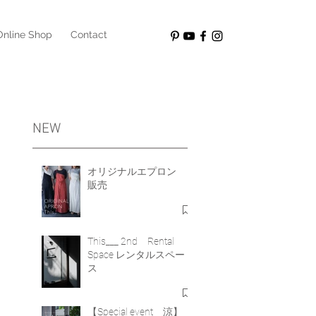
Online Shop
Contact
NEW
オリジナルエプロン
販売
e
This___ 2nd Rental
Space レンタルスペー
ス
す
【Special event 涼】