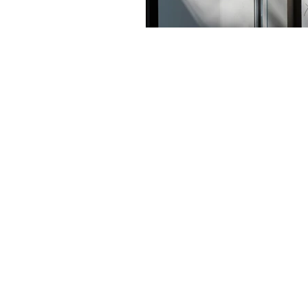
ポルトガル
器
イン
HOTEL VILHELMS
__ito__
wicagrocery
洋服