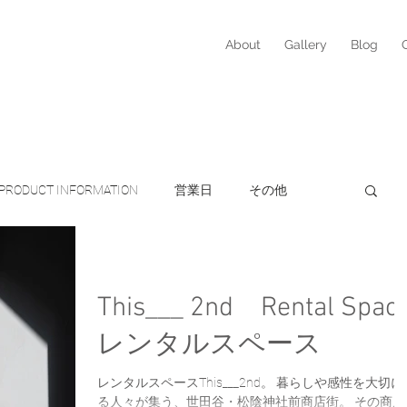
About
Gallery
Blog
PRODUCT INFORMATION
営業日
その他
営業日
ito
Monmouth Glass Studio
This___ 2nd Rental Spac
ケア
ヘアケア
AustinAustin
オーガニック
レンタルスペース
レンタルスペースThis___2nd。 暮らしや感性を大切に
る人々が集う、世田谷・松陰神社前商店街。 その商店