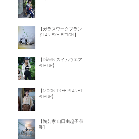
り
ー
【ガラスワークブラン
ま
ドLAN EXHIBITION】
高
客
で
【DÅWN スイムウエア
POP UP】
お
だ
み
【MOON TREE PLANET
用
POPUP】
【陶芸家 山田由起子 個
展】