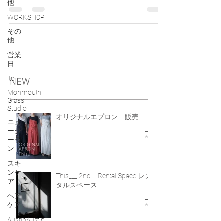
んなアイテムをつくり出す、ヘアアーティストとして
他
活躍中の男女が、自身のこだわりをぎゅっと詰めた
WORKSHOP
Made in...
その
他
営業
日
ito
NEW
Monmouth
Glass
Studio
オリジナルエプロン 販売
ニュ
ージ
ーラ
ンド
スキ
ンケ
This___ 2nd Rental Space レン
ア
タルスペース
ヘア
ケア
AustinAustin