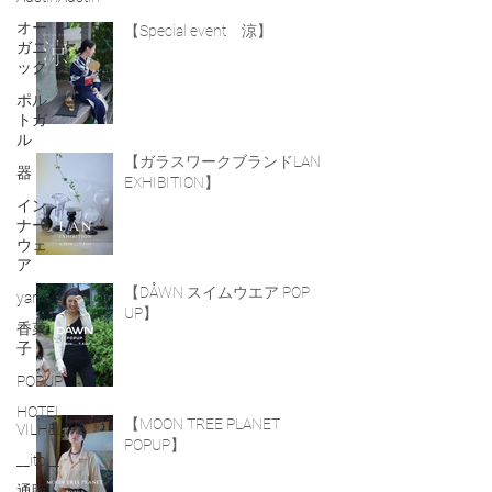
オー
【Special event 涼】
ガニ
ック
ポル
トガ
ル
【ガラスワークブランドLAN
器
EXHIBITION】
イン
ナー
ウェ
ア
【DÅWN スイムウエア POP
yarn
UP】
香菜
子
POPUP
HOTEL
【MOON TREE PLANET
VILHELMS
POPUP】
__ito__
通販