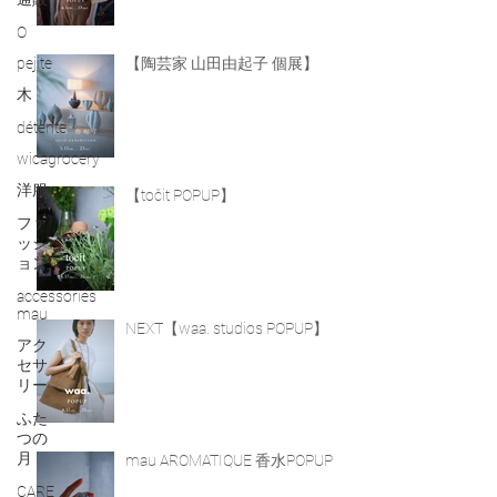
O
pejite
【陶芸家 山田由起子 個展】
木
détente
wicagrocery
洋服
【točit POPUP】
ファ
ッシ
ョン
accessories
mau
NEXT【waa. studios POPUP】
アク
セサ
リー
ふた
つの
月
mau AROMATIQUE 香水POPUP
CARE