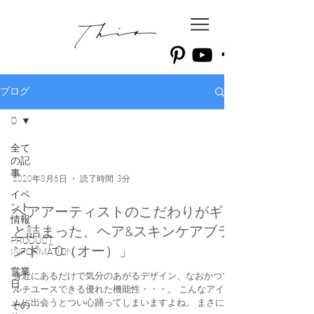
ブログ
O
全て
の記
事
2020年3月6日
読了時間: 3分
イベ
ント
ヘアアーティストのこだわりがギュ
情報
と詰まった、ヘア&スキンケアブラ
PRODUCT
ンド「O（オー）」
INFORMATION
営業
身近にあるだけで気分のあがるデザイン、なおかつマ
日
ルチユースできる優れた機能性・・・。 こんなアイテ
ムに出会うとつい心踊ってしまいますよね。 まさにそ
その