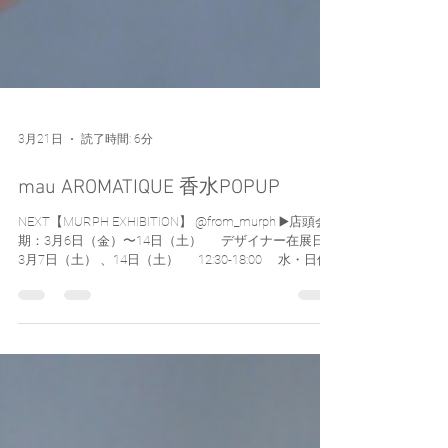
3月21日
読了時間: 6分
mau AROMATIQUE 香水POPUP
NEXT【MURPH EXHIBITION】 @from_murph ▶️店頭会
期：3⽉6⽇（金）〜14⽇（⼟） デザイナー在展⽇：
3⽉7⽇（⼟） 、14⽇（⼟） 12:30-18:00 水・⽇休
み店頭展示受注期間