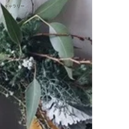
ギャラリー
točit
fashion
waa
popup
イベント
涼