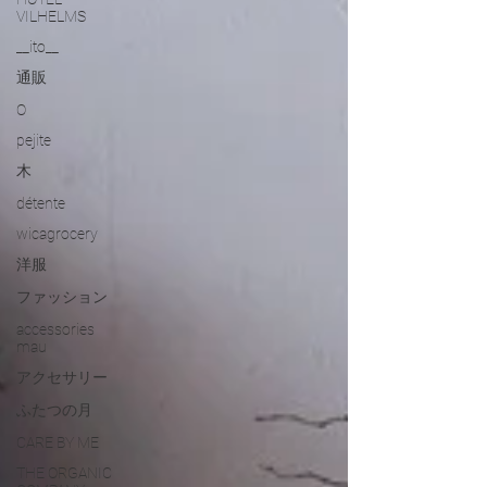
VILHELMS
__ito__
通販
O
pejite
木
détente
wicagrocery
洋服
ファッション
accessories
mau
アクセサリー
ふたつの月
CARE BY ME
THE ORGANIC