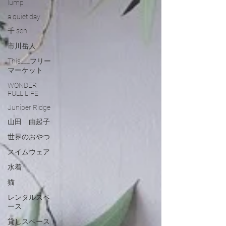
lump
a quiet day
千 sen
市川岳人
This___フリー
マーケット
WONDER
FULL LIFE
Juniper Ridge
山田 由起子
世界のおやつ
スイムウェア
水着
猫
レンタルスペ
ース
貸しスペース