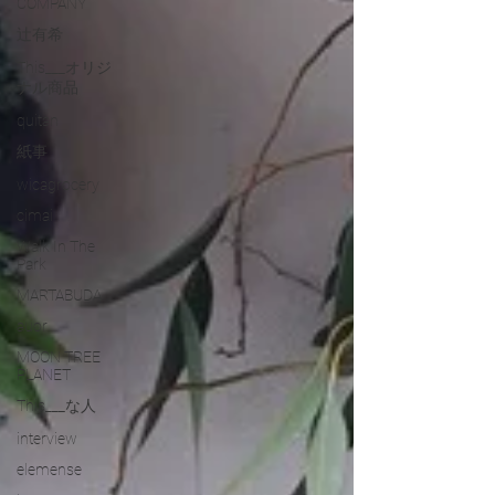
COMPANY
辻有希
This___オリジ
ナル商品
quitan
紙事
wicagrocery
cimai
Walk In The
Park
MARTABUDA
auor
MOON TREE
PLANET
This___な人
interview
elemense