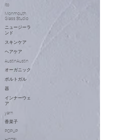
ito
Monmouth
Glass Studio
ニュージーラ
ンド
スキンケア
ヘアケア
AustinAustin
オーガニック
ポルトガル
器
インナーウェ
ア
yarn
香菜子
POPUP
HOTEL