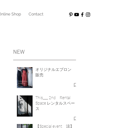
Online Shop
Contact
NEW
オリジナルエプロン
販売
This___ 2nd Rental
Space レンタルスペー
ス
ク
【Special event 涼】