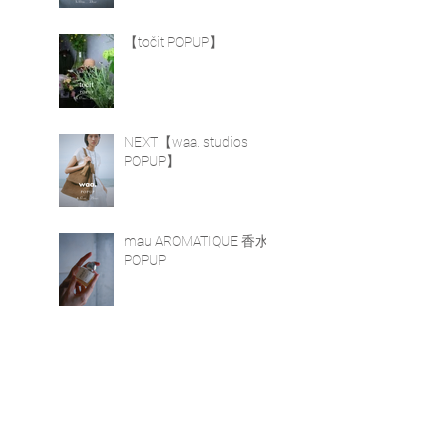
曜
在
【točit POPUP】
NEXT【waa. studios
POPUP】
mau AROMATIQUE 香水
POPUP
の
。