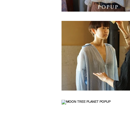
ポルトガル
器
イン
HOTEL VILHELMS
__ito__
wicagrocery
洋服