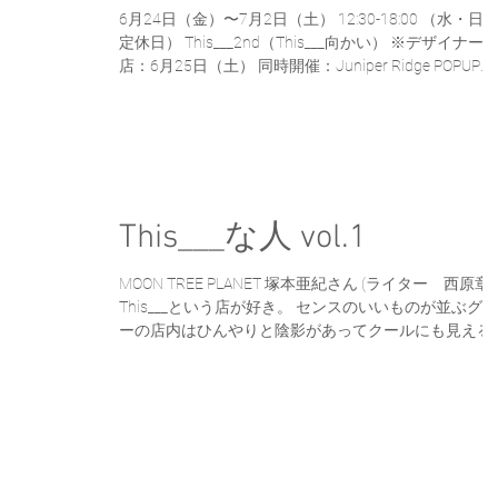
6月24日（金）〜7月2日（土） 12:30-18:00 （水・日
定休日） This___2nd（This___向かい） ※デザイナー
店：6月25日（土） 同時開催：Juniper Ridge POPUP
MOON TREE PLANET...
This___な人 vol.1
MOON TREE PLANET 塚本亜紀さん (ライター 西原章)
This___という店が好き。 センスのいいものが並ぶグレ
ーの店内はひんやりと陰影があってクールにも見える
だけど、迎えてくれるスタッフはいつもとても温かい
何が好きかってオープンから四年間、いつ行っても...