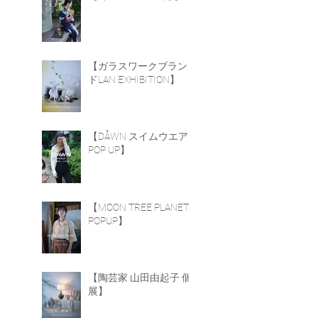
た
【ガラスワークブラン
ドLAN EXHIBITION】
【DÅWN スイムウエア
POP UP】
イ
【MOON TREE PLANET
ザ
POPUP】
【陶芸家 山田由起子 個
展】