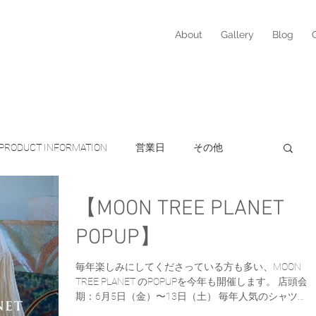
About
Gallery
Blog
PRODUCT INFORMATION
営業日
その他
【MOON TREE PLANET
営業日
ito
Monmouth Glass Studio
POPUP】
ケア
ヘアケア
AustinAustin
オーガニック
毎年楽しみにしてくださっている方も多い、MOON
TREE PLANET のPOPUPを今年も開催します。 店頭会
期：6月5日（金）〜13日（土） 毎年人気のシャツ
【AME】、新作のシャツやパンツ、他にもバッグやア