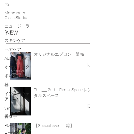
ito
Monmouth
Glass Studio
ニュージーラ
ンド
NEW
スキンケア
ヘアケア
オリジナルエプロン 販売
AustinAustin
オーガニック
ポルトガル
器
This___ 2nd Rental Space レン
インナーウェ
タルスペース
ア
yarn
香菜子
POPUP
【Special event 涼】
HOTEL