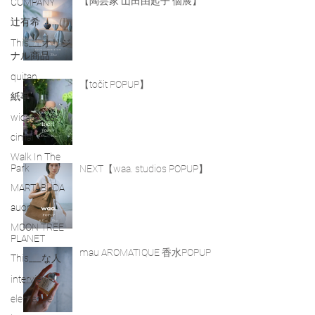
【陶芸家 山田由起子 個展】
COMPANY
辻有希
This___オリジ
ナル商品
quitan
【točit POPUP】
紙事
wicagrocery
cimai
Walk In The
Park
NEXT【waa. studios POPUP】
MARTABUDA
auor
MOON TREE
PLANET
mau AROMATIQUE 香水POPUP
This___な人
interview
elemense