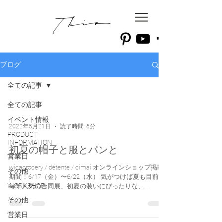
ブログ
全ての記事
全ての記事
イベント情報
2022年5月21日
読了時間: 6分
PRODUCT
INFORMATION
初夏の帽子と服とパンと
営業日
wicagrocery / détente / cimai オンラインショップ掲載
その他
期間：6/17（金）〜6/22（水） 気がつけば夏も目前。
WORKSHOP
毎年人気の合同展、初夏の装いにぴったりな、
wicagrocery のお帽子、 détente...
その他
営業日