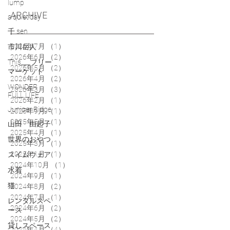
lump
ARCHIVE
a quiet day
千 sen
2026年7月
（1）
1件の記事
市川岳人
2026年6月
（2）
2件の記事
This___フリー
2026年5月
（2）
2件の記事
マーケット
2026年4月
（2）
2件の記事
WONDER
2026年3月
（3）
3件の記事
FULL LIFE
2026年2月
（1）
1件の記事
Juniper Ridge
2025年9月
（1）
1件の記事
2025年5月
（1）
1件の記事
山田 由起子
2025年4月
（1）
1件の記事
世界のおやつ
2025年3月
（1）
1件の記事
2025年1月
（1）
1件の記事
スイムウェア
2024年10月
（1）
1件の記事
水着
2024年9月
（1）
1件の記事
猫
2024年8月
（2）
2件の記事
2024年7月
（1）
1件の記事
レンタルスペ
2024年6月
（2）
2件の記事
ース
2024年5月
（2）
2件の記事
貸しスペース
2024年4月
（4）
4件の記事