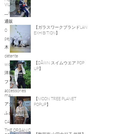
VILHELMS
__ito__
通販
【ガラスワークブランドLAN
O
EXHIBITION】
pejite
木
détente
【DÅWN スイムウエア POP
wicagrocery
UP】
洋服
ファッション
accessories
mau
【MOON TREE PLANET
アクセサリー
POPUP】
ふたつの月
CARE BY ME
THE ORGANIC